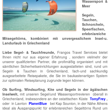
Wassersport &
Meer
Segeln,
Tauchen,
Schnorcheln,
Speerfischen,
erlebnisreiche
Mitsegeltörns, kombiniert mit unvergesslichem Insel-u.
Landurlaub in Griechenland
Liebe Segel- & Tauchfreunde,
Frangos Travel Services bietet
Ihnen nicht nur aus eigener Erfahrung , sondern vielmehr der
unserer qualifizierten Partner, die profimäßig organisiert und mit
sämtlichen Sicherheitseinrichtungen ausgestatteten sind, rund um
Segeln & Tauchen in Griechenland, fach-und sachkundig
ausgearbeitete Reisepakete, die Sie im baukastenartigen System
zur optimalen Reiseplanung zugrunde legen können.
Ob Surfing, Windsurfing, Kite und Segeln in der ägäischen
Inselwelt,
mit unseren Segel/und Wassersportrevieren überall in
Griechenland, insbesondere an der ostattischen Küste
TonyFrey
,
oder in Lavrion
PlanetBlue
bei Kap Sounion, in der Nähe Athens
ideal als Ausgangspunkt für erlebnisreichen Segeltörns Rund um