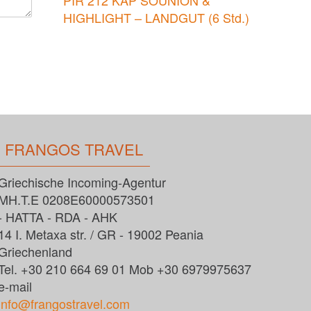
PIR 212 KAP SOUNION &
HIGHLIGHT – LANDGUT (6 Std.)
FRANGOS TRAVEL
Griechische Incoming-Agentur
MH.T.E 0208E60000573501
- HATTA - RDA - AHK
14 I. Metaxa str. / GR - 19002 Peania
Griechenland
Tel. +30 210 664 69 01 Mob +30 6979975637
e-mail
info@frangostravel.com