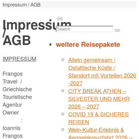
Home
Impressum / AGB
Impressum
/
Search
Search
AGB
for:
weitere Reisepakete
IMPRESSUM
Allein gemeinsam /
Ostattische Küste /
Frangos
Standort mit Vorteilen 2026
Travel /
-2027
Griechische
CITY BREAK ATHEN –
Touristische
SILVESTER UND MEHR
Agentur
2026 – 2027
Owner
COVID 19 & SICHERES
:
REISEN
Ioannis
Wein-Kultur-Erlebnis &
Frangos
Aegaeiskreuzfahrt 2026 –