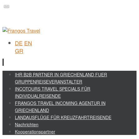
DE
EN
GR
Skip
IHR B2B PARTNER IN GRIECHENLAND FUER
to
GRUPPENREISEVERANSTALTER
content
INCOTOURS TRAVEL SPECIALS FÜR
INDIVIDUALREISENDE
FRANGOS TRAVEL INCOMING AGENTUR IN
GRIECHENLAND
LANDAUSFLÜGE FÜR KREUZFAHRTREISENDE
Nachrichten
Kooperationspartner