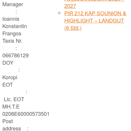
Manager
2027
:
PIR 212 KAP SOUNION &
Ioannis
HIGHLIGHT – LANDGUT
Konstantin
(6 Std.)
Frangos
Taxis Nr.
:
066786129
DOY
:
Koropi
EOT
:
Lic. ΕΟΤ
MH.T.E
0208E60000573501
Post
address :