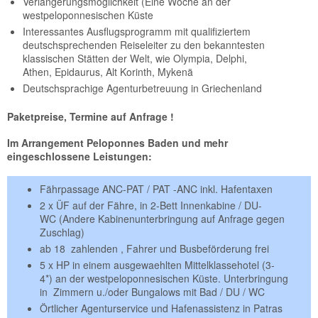
Verlängerungsmöglichkeit (Eine Woche an der
westpeloponnesischen Küste
Interessantes Ausflugsprogramm mit qualifiziertem
deutschsprechenden Reiseleiter zu den bekanntesten
klassischen Stätten der Welt, wie Olympia, Delphi,
Athen, Epidaurus, Alt Korinth, Mykenä
Deutschsprachige Agenturbetreuung in Griechenland
Paketpreise, Termine auf Anfrage !
Im Arrangement Peloponnes Baden und mehr
eingeschlossene Leistungen:
Fährpassage ANC-PAT / PAT -ANC inkl. Hafentaxen
2 x ÜF auf der Fähre, in 2-Bett Innenkabine / DU-
WC (Andere Kabinenunterbringung auf Anfrage gegen
Zuschlag)
ab 18 zahlenden , Fahrer und Busbeförderung frei
5 x HP in einem ausgewaehlten Mittelklassehotel (3-
4*) an der westpeloponnesischen Küste. Unterbringung
in Zimmern u./oder Bungalows mit Bad / DU / WC
Örtlicher Agenturservice und Hafenassistenz in Patras