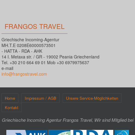
FRANGOS TRAVEL
Griechische Incoming-Agentur
MH.T.E 0208E60000573501
- HATTA - RDA - AHK
14 I. Metaxa str. / GR - 19002 Peania Griechenland
Tel. +30 210 664 69 01 Mob +30 6979975637
e-mail
info@frangostravel.com
Home
Impressum / AGB
Unsere Service-Möglichkeiten
Kontakt
Griechische Incoming Agentur Frangos Travel, Wir sind Mitglied bei