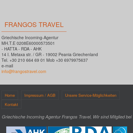
FRANGOS TRAVEL
Griechische Incoming-Agentur
MH.T.E 0208E60000573501
- HATTA - RDA - AHK
14 I. Metaxa str. / GR - 19002 Peania Griechenland
Tel. +30 210 664 69 01 Mob +30 6979975637
e-mail
info@frangostravel.com
Home
Impressum / AGB
Unsere Service-Möglichkeiten
Kontakt
Griechische Incoming Agentur Frangos Travel, Wir sind Mitglied bei