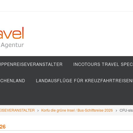
RUPPENREISEVERANSTALTER
INCOTOURS TRAVEL SPEC
ECHENLAND
LANDAUSFLÜGE FÜR KREUZFAHRTREISEN
EISEVERANSTALTER
Korfu die grüne Insel / Bus-Schiffsreise 2026
CFU-sis
026