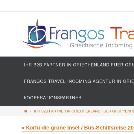
IHR B2B PARTNER IN GRIECHENLAND FUER G
FRANGOS TRAVEL INCOMING AGENTUR IN GRI
KOOPERATIONSPARTNER
IHR B2B PARTNER IN GRIECHENLAND FUER GRUPPENR
« Korfu die grüne Insel / Bus-Schiffsreise 2