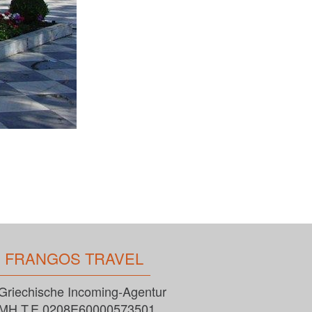
FRANGOS TRAVEL
Griechische Incoming-Agentur
MH.T.E 0208E60000573501