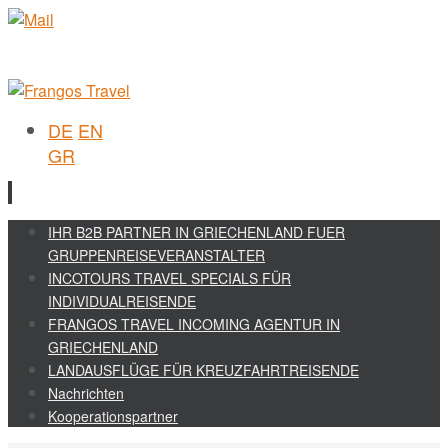
DE
EN
GR
Skip
IHR B2B PARTNER IN GRIECHENLAND FUER
to
GRUPPENREISEVERANSTALTER
content
INCOTOURS TRAVEL SPECIALS FÜR
INDIVIDUALREISENDE
FRANGOS TRAVEL INCOMING AGENTUR IN
GRIECHENLAND
LANDAUSFLÜGE FÜR KREUZFAHRTREISENDE
Nachrichten
Kooperationspartner