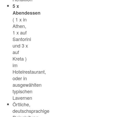
5 x
Abendessen
( 1 x in
Athen,
1 x auf
Santorini
und 3 x
auf
Kreta )
im
Hotelrestaurant,
oder in
ausgewählten
typischen
Lavernen
Örtliche,
deutschsprachige