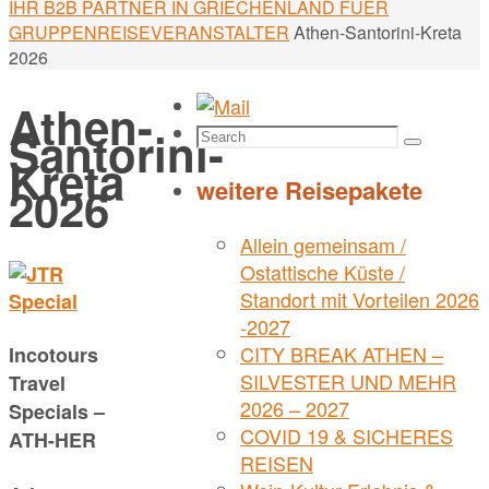
Home
IHR B2B PARTNER IN GRIECHENLAND FUER
GRUPPENREISEVERANSTALTER
Athen-Santorini-Kreta
2026
Athen-
Search
Santorini-
Search
for:
Kreta
weitere Reisepakete
2026
Allein gemeinsam /
Ostattische Küste /
Standort mit Vorteilen 2026
-2027
CITY BREAK ATHEN –
Incotours
SILVESTER UND MEHR
Travel
2026 – 2027
Specials –
COVID 19 & SICHERES
ATH-HER
REISEN