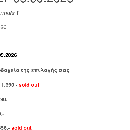
rmula 1
026
09.2026
δοχείο της επιλογής σας
1.690,-
sold out
790,-
,-
856,-
sold out