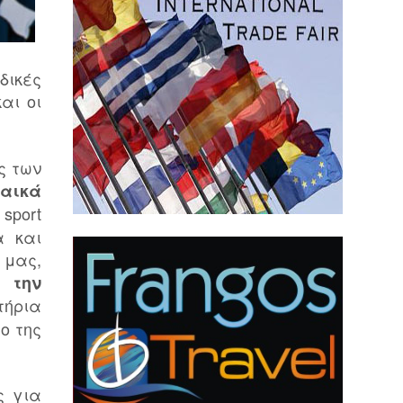
δικές
αι οι
ς των
παικά
sport
α και
 μας,
 την
τήρια
ο της
ς για