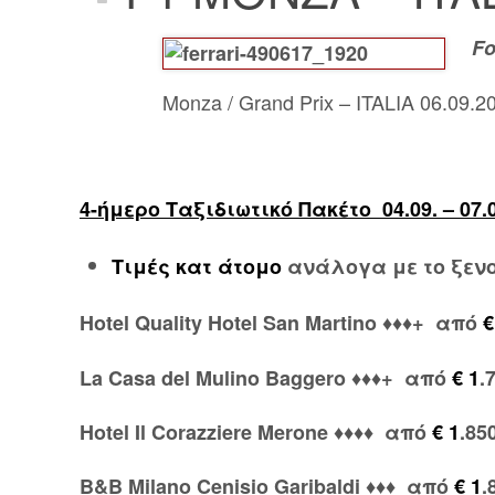
Fo
Monza / Grand Prix
– ITALIA
06
.
0
9
.
2
4-ήμερο Ταξιδιωτικό Πακέτο 04.09. – 07.
Τιμές κατ άτομο
ανάλογα με το ξενο
Hotel Quality Hotel San Martino ♦♦♦+ από
€
La Casa del Mulino Baggero ♦♦♦+ από
€ 1
.
Hotel Il Corazziere Merone ♦♦♦♦ από
€ 1
.850
B&B Milano Cenisio Garibaldi
♦♦♦ από
€ 1
.