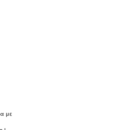
γα με