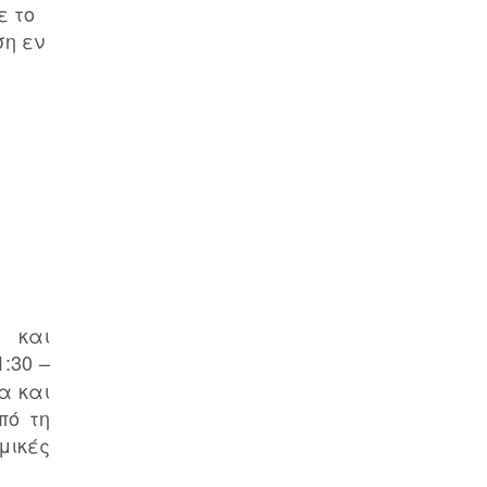
ε το
ση εν
 και
:30 –
α και
πό τη
μικές