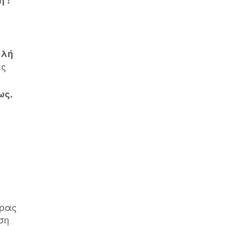
 !
ολή
ας
ως.
τρας
ση