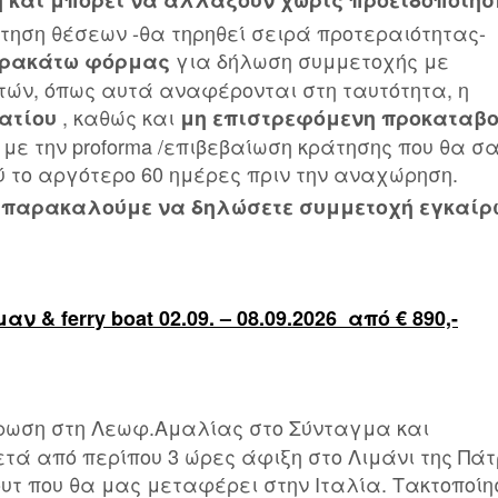
η και μπορεί να αλλάξουν χωρίς προειδοποίηση
τηση θέσεων -θα τηρηθεί σειρά προτεραιότητας-
για δήλωση συμμετοχής με
παρακάτω φόρμας
ών, όπως αυτά αναφέρονται στη ταυτότητα, η
, καθώς και
ματίου
μη επιστρεφόμενη προκαταβ
ε την proforma /επιβεβαίωση κράτησης που θα σ
ύ το αργότερο 60 ημέρες πριν την αναχώρηση.
 παρακαλούμε να δηλώσετε συμμετοχή εγκαίρ
ν & ferry boat 02.09. – 08.09.2026 από
€
890,-
ς
τρωση στη Λεωφ.Αμαλίας στο Σύνταγμα και
τά από περίπου 3 ώρες άφιξη στο Λιμάνι της Πά
υτ που θα μας μεταφέρει στην Ιταλία. Τακτοποίη